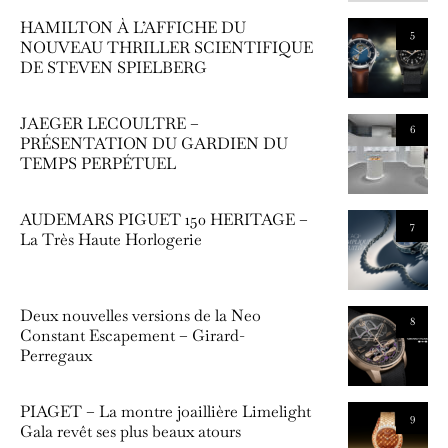
HAMILTON À L’AFFICHE DU
5
NOUVEAU THRILLER SCIENTIFIQUE
DE STEVEN SPIELBERG
JAEGER LECOULTRE –
6
PRÉSENTATION DU GARDIEN DU
TEMPS PERPÉTUEL
AUDEMARS PIGUET 150 HERITAGE –
7
La Très Haute Horlogerie
Deux nouvelles versions de la Neo
8
Constant Escapement – Girard-
Perregaux
PIAGET – La montre joaillière Limelight
9
Gala revêt ses plus beaux atours