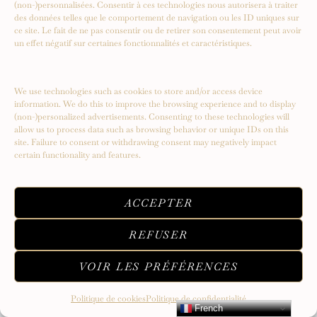
(non-)personnalisées. Consentir à ces technologies nous autorisera à traiter
Serendipity – Un voyage vers de
des données telles que le comportement de navigation ou les ID uniques sur
ce site. Le fait de ne pas consentir ou de retirer son consentement peut avoir
nouveaux sommets
un effet négatif sur certaines fonctionnalités et caractéristiques.
We use technologies such as cookies to store and/or access device
information. We do this to improve the browsing experience and to display
(non-)personalized advertisements. Consenting to these technologies will
allow us to process data such as browsing behavior or unique IDs on this
site. Failure to consent or withdrawing consent may negatively impact
certain functionality and features.
ACCEPTER
REFUSER
VOIR LES PRÉFÉRENCES
Politique de cookies
Politique de confidentialité
French