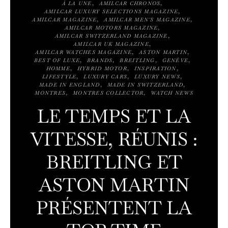
À LA UNE
AMILCAR CHRONOS
AMILCAR LUXURY SELECTIONS MAGAZINE
AMILCAR MAGAZINE
AMILCAR MEN'S MAGAZINE
AMILCAR MOTORS MAGAZINE
AMILCAR SWITZERLAND MAGAZINE
AMILCAR UK MAGAZINE
AMILCAR WATCHES MAGAZINE
ASTON MARTIN
BEST OF LUXE
BRANDS
BREITLING
GENÈVE
HOMME
HYBRID MOTOR
INSPIRATION
LIFESTYLE
LUXURY CARS
LUXURY NEWS
MADE IN ENGLAND
MADE IN SWITZERLAND
MONTRES
MONTRES COLLECTOR
WATCH NEWS
LE TEMPS ET LA
VITESSE, RÉUNIS :
BREITLING ET
ASTON MARTIN
PRÉSENTENT LA