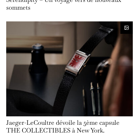
sommets
Jaeger-LeCoultre dévoile la 5ème capsule
THE COLLECTIBLES à New York.