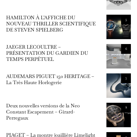
HAMILTON À L’AFFICHE DU
5
NOUVEAU THRILLER SCIENTIFIQUE
DE STEVEN SPIELBERG
JAEGER LECOULTRE –
6
PRÉSENTATION DU GARDIEN DU
TEMPS PERPÉTUEL
AUDEMARS PIGUET 150 HERITAGE –
7
La Très Haute Horlogerie
Deux nouvelles versions de la Neo
8
Constant Escapement – Girard-
Perregaux
PIAGET – La montre joaillière Limelight
9