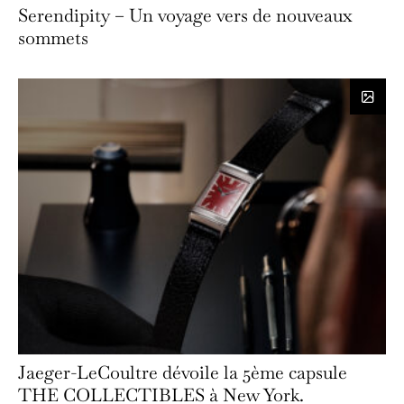
Serendipity – Un voyage vers de nouveaux
sommets
Jaeger-LeCoultre dévoile la 5ème capsule
THE COLLECTIBLES à New York.