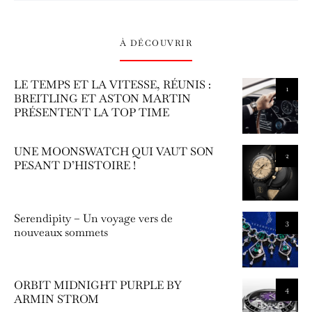
À DÉCOUVRIR
LE TEMPS ET LA VITESSE, RÉUNIS :
1
BREITLING ET ASTON MARTIN
PRÉSENTENT LA TOP TIME
UNE MOONSWATCH QUI VAUT SON
2
PESANT D’HISTOIRE !
Serendipity – Un voyage vers de
3
nouveaux sommets
ORBIT MIDNIGHT PURPLE BY
4
ARMIN STROM