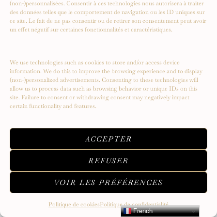
(non-)personnalisées. Consentir à ces technologies nous autorisera à traiter
des données telles que le comportement de navigation ou les ID uniques sur
ce site. Le fait de ne pas consentir ou de retirer son consentement peut avoir
un effet négatif sur certaines fonctionnalités et caractéristiques.
Serendipity – Un voyage vers de
nouveaux sommets
We use technologies such as cookies to store and/or access device
information. We do this to improve the browsing experience and to display
(non-)personalized advertisements. Consenting to these technologies will
allow us to process data such as browsing behavior or unique IDs on this
site. Failure to consent or withdrawing consent may negatively impact
certain functionality and features.
ACCEPTER
REFUSER
VOIR LES PRÉFÉRENCES
Politique de cookies
Politique de confidentialité
French