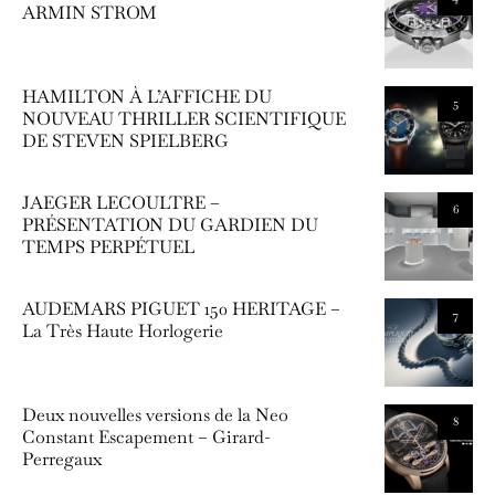
ARMIN STROM
HAMILTON À L’AFFICHE DU
5
NOUVEAU THRILLER SCIENTIFIQUE
DE STEVEN SPIELBERG
JAEGER LECOULTRE –
6
PRÉSENTATION DU GARDIEN DU
TEMPS PERPÉTUEL
AUDEMARS PIGUET 150 HERITAGE –
7
La Très Haute Horlogerie
Deux nouvelles versions de la Neo
8
Constant Escapement – Girard-
Perregaux