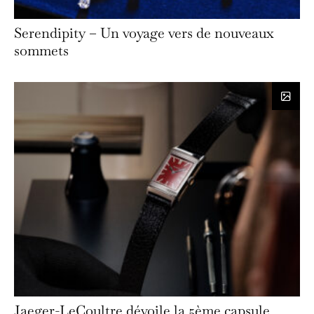
Serendipity – Un voyage vers de nouveaux
sommets
Jaeger-LeCoultre dévoile la 5ème capsule