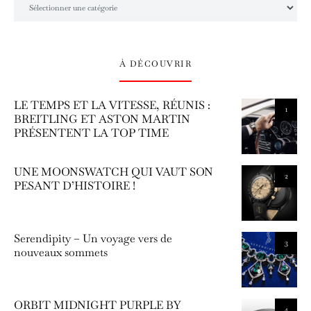
À DÉCOUVRIR
LE TEMPS ET LA VITESSE, RÉUNIS :
1
BREITLING ET ASTON MARTIN
PRÉSENTENT LA TOP TIME
UNE MOONSWATCH QUI VAUT SON
2
PESANT D’HISTOIRE !
Serendipity – Un voyage vers de
3
nouveaux sommets
ORBIT MIDNIGHT PURPLE BY
4