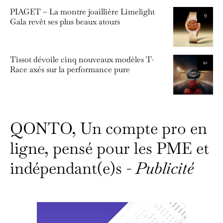
PIAGET – La montre joaillière Limelight
9
Gala revêt ses plus beaux atours
Tissot dévoile cinq nouveaux modèles T-
10
Race axés sur la performance pure
QONTO, Un compte pro en
ligne, pensé pour les PME et
indépendant(e)s -
Publicité