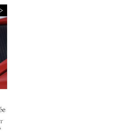
ée
T
0