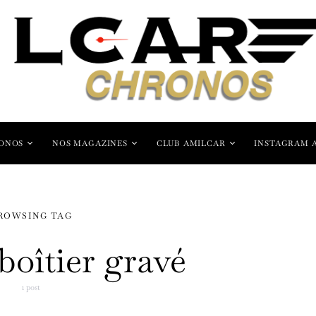
ONOS
NOS MAGAZINES
CLUB AMILCAR
INSTAGRAM 
ROWSING TAG
boîtier gravé
1 post