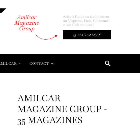
Amilcar
Achat à l'unité ou abonnement
sur Viapresse, Fnac, Cdiscount
Magazine
et sur Club Amilcar !
Group
35 MAGAZINES
AMILCAR
CONTACT
AMILCAR
MAGAZINE GROUP -
35 MAGAZINES