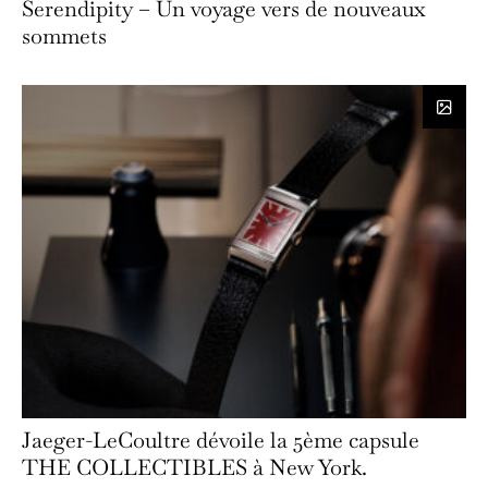
Serendipity – Un voyage vers de nouveaux
sommets
Jaeger-LeCoultre dévoile la 5ème capsule
THE COLLECTIBLES à New York.