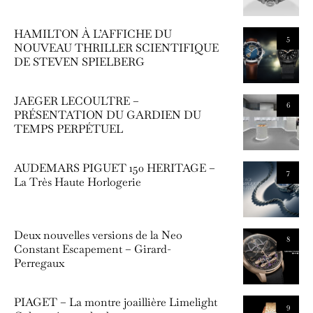
HAMILTON À L’AFFICHE DU
5
NOUVEAU THRILLER SCIENTIFIQUE
DE STEVEN SPIELBERG
JAEGER LECOULTRE –
6
PRÉSENTATION DU GARDIEN DU
TEMPS PERPÉTUEL
AUDEMARS PIGUET 150 HERITAGE –
7
La Très Haute Horlogerie
Deux nouvelles versions de la Neo
8
Constant Escapement – Girard-
Perregaux
PIAGET – La montre joaillière Limelight
9