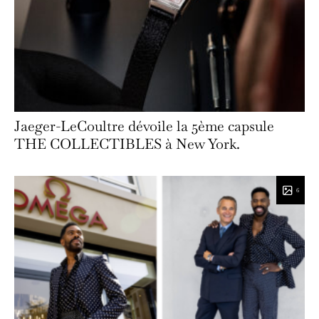
Jaeger-LeCoultre dévoile la 5ème capsule
THE COLLECTIBLES à New York.
6