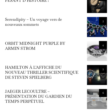
PESANT D’HISTOIRE !
Serendipity – Un voyage vers de
3
nouveaux sommets
ORBIT MIDNIGHT PURPLE BY
4
ARMIN STROM
HAMILTON À L’AFFICHE DU
5
NOUVEAU THRILLER SCIENTIFIQUE
DE STEVEN SPIELBERG
JAEGER LECOULTRE –
6
PRÉSENTATION DU GARDIEN DU
TEMPS PERPÉTUEL