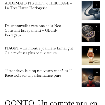
AUDEMARS PIGUET 150 HERITAGE –
7
La Très Haute Horlogerie
Deux nouvelles versions de la Neo
8
Constant Escapement – Girard-
Perregaux
PIAGET – La montre joaillière Limelight
9
Gala revêt ses plus beaux atours
Tissot dévoile cinq nouveaux modèles T-
10
Race axés sur la performance pure
QONTO, Un compte pro en