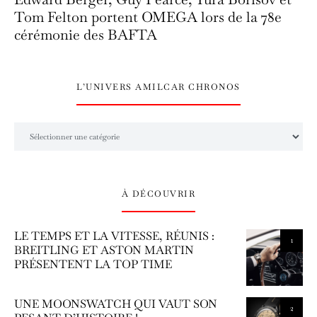
Tom Felton portent OMEGA lors de la 78e
cérémonie des BAFTA
L’UNIVERS AMILCAR CHRONOS
L’univers Amilcar Chronos
À DÉCOUVRIR
LE TEMPS ET LA VITESSE, RÉUNIS :
1
BREITLING ET ASTON MARTIN
PRÉSENTENT LA TOP TIME
UNE MOONSWATCH QUI VAUT SON
2