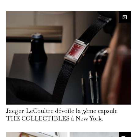
Jaeger-LeCoultre dévoile la 5ème capsule
THE COLLECTIBLES à New York.