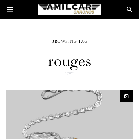
BROWSING TAG
rouges
1 post