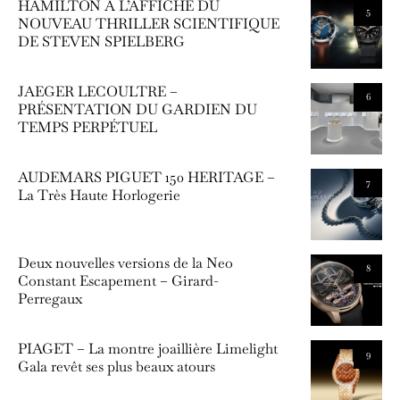
HAMILTON À L’AFFICHE DU
5
NOUVEAU THRILLER SCIENTIFIQUE
DE STEVEN SPIELBERG
JAEGER LECOULTRE –
6
PRÉSENTATION DU GARDIEN DU
TEMPS PERPÉTUEL
AUDEMARS PIGUET 150 HERITAGE –
7
La Très Haute Horlogerie
Deux nouvelles versions de la Neo
8
Constant Escapement – Girard-
Perregaux
PIAGET – La montre joaillière Limelight
9
Gala revêt ses plus beaux atours