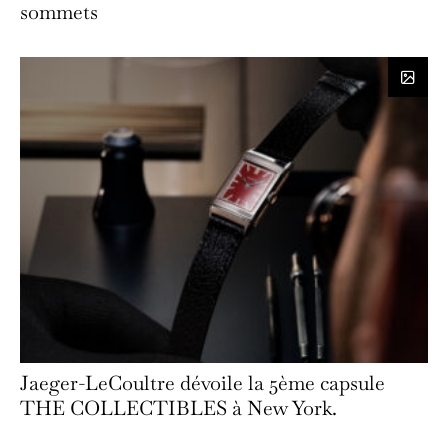
sommets
Jaeger-LeCoultre dévoile la 5ème capsule
THE COLLECTIBLES à New York.