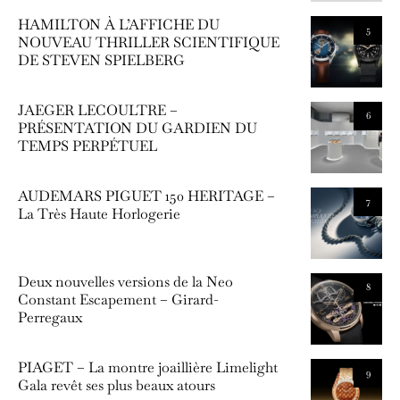
HAMILTON À L’AFFICHE DU
5
NOUVEAU THRILLER SCIENTIFIQUE
DE STEVEN SPIELBERG
JAEGER LECOULTRE –
6
PRÉSENTATION DU GARDIEN DU
TEMPS PERPÉTUEL
AUDEMARS PIGUET 150 HERITAGE –
7
La Très Haute Horlogerie
Deux nouvelles versions de la Neo
8
Constant Escapement – Girard-
Perregaux
PIAGET – La montre joaillière Limelight
9
Gala revêt ses plus beaux atours