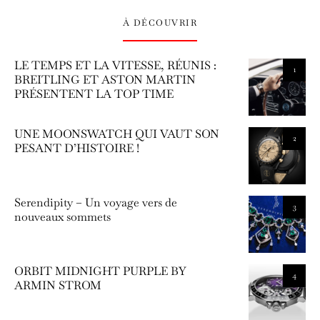
À DÉCOUVRIR
LE TEMPS ET LA VITESSE, RÉUNIS :
1
BREITLING ET ASTON MARTIN
PRÉSENTENT LA TOP TIME
UNE MOONSWATCH QUI VAUT SON
2
PESANT D’HISTOIRE !
Serendipity – Un voyage vers de
3
nouveaux sommets
ORBIT MIDNIGHT PURPLE BY
4
ARMIN STROM