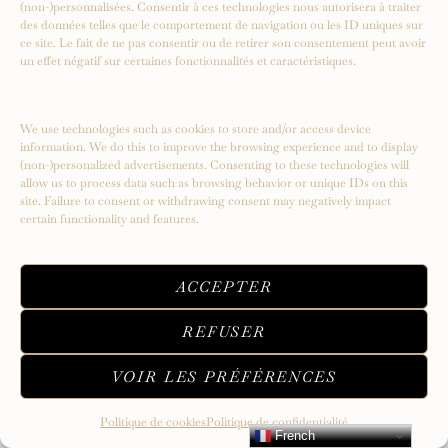
(non-)personnalisées. Consentir à ces technologies nous autorisera à traiter
des données telles que le comportement de navigation ou les ID uniques sur
ce site. Le fait de ne pas consentir ou de retirer son consentement peut avoir
un effet négatif sur certaines fonctionnalités et caractéristiques.
We use technologies such as cookies to store and/or access device
information. We do this to improve the browsing experience and to display
(non-)personalized advertisements. Consenting to these technologies will
allow us to process data such as browsing behavior or unique IDs on this
site. Failure to consent or withdrawing consent may negatively impact
certain functionality and features.
Serendipity – Un voyage vers de
nouveaux sommets
ACCEPTER
REFUSER
VOIR LES PRÉFÉRENCES
Politique de cookies
Politique de confidentialité
French