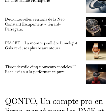
La Très Haute Horlogerie
Deux nouvelles versions de la Neo
8
Constant Escapement – Girard-
Perregaux
PIAGET – La montre joaillière Limelight
9
Gala revêt ses plus beaux atours
Tissot dévoile cinq nouveaux modèles T-
10
Race axés sur la performance pure
QONTO, Un compte pro en
ligne, pensé pour les PME et