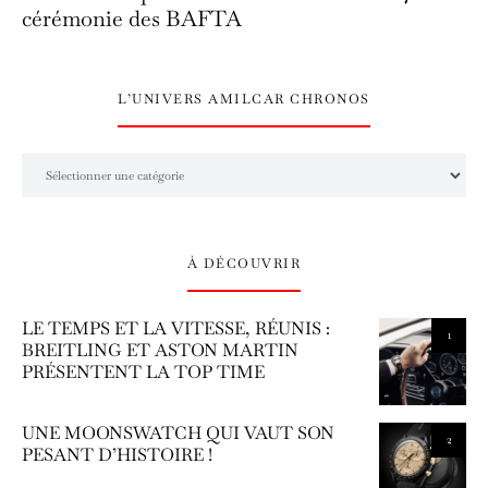
cérémonie des BAFTA
L’UNIVERS AMILCAR CHRONOS
L’univers Amilcar Chronos
À DÉCOUVRIR
LE TEMPS ET LA VITESSE, RÉUNIS :
1
BREITLING ET ASTON MARTIN
PRÉSENTENT LA TOP TIME
UNE MOONSWATCH QUI VAUT SON
2
PESANT D’HISTOIRE !