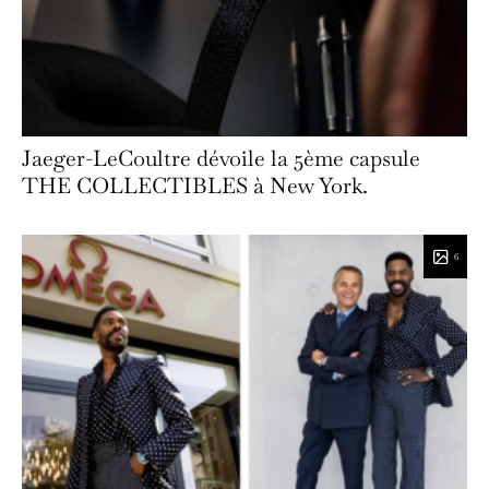
Jaeger-LeCoultre dévoile la 5ème capsule
THE COLLECTIBLES à New York.
6