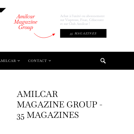
Amilcar
Achat à l'unité ou abonnement
sur Viapresse, Fnac, Cdiscount
Magazine
et sur Club Amilcar !
Group
35 MAGAZINES
AMILCAR
CONTACT
AMILCAR
MAGAZINE GROUP -
35 MAGAZINES