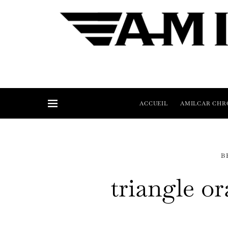
ACCUEIL
AMILCAR CHR
B
triangle o