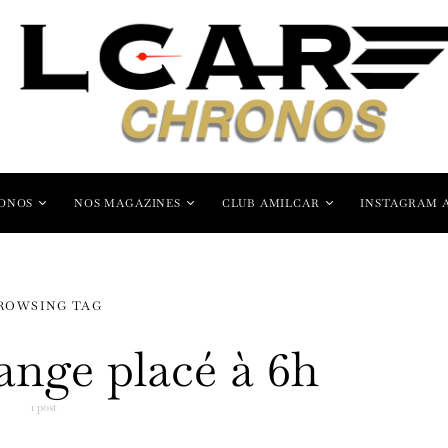
ONOS
NOS MAGAZINES
CLUB AMILCAR
INSTAGRAM 
ROWSING TAG
range placé à 6h
1 post