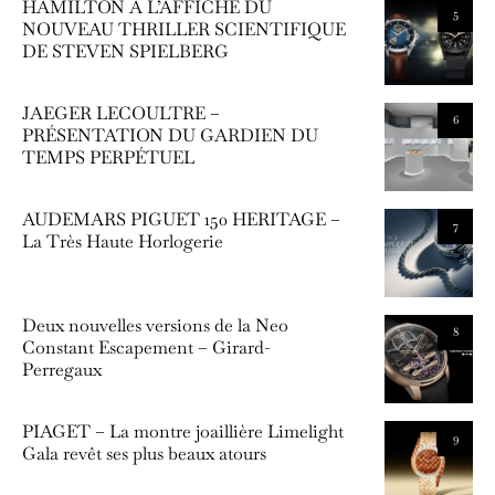
HAMILTON À L’AFFICHE DU
5
NOUVEAU THRILLER SCIENTIFIQUE
DE STEVEN SPIELBERG
JAEGER LECOULTRE –
6
PRÉSENTATION DU GARDIEN DU
TEMPS PERPÉTUEL
AUDEMARS PIGUET 150 HERITAGE –
7
La Très Haute Horlogerie
Deux nouvelles versions de la Neo
8
Constant Escapement – Girard-
Perregaux
PIAGET – La montre joaillière Limelight
9
Gala revêt ses plus beaux atours