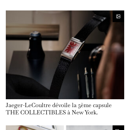
Jaeger-LeCoultre dévoile la 5ème capsule
THE COLLECTIBLES à New York.