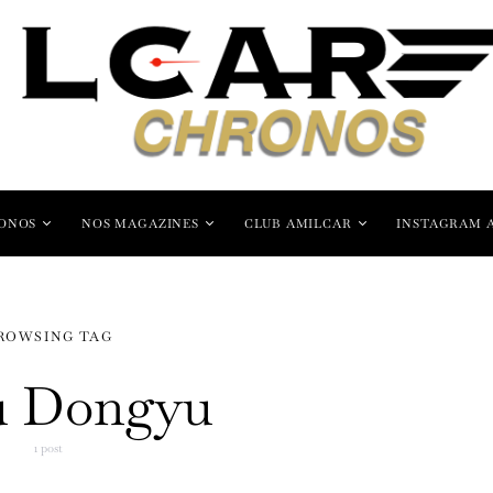
ONOS
NOS MAGAZINES
CLUB AMILCAR
INSTAGRAM 
ROWSING TAG
u Dongyu
1 post