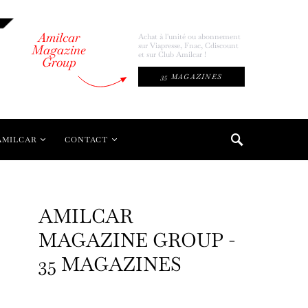
Amilcar
Achat à l'unité ou abonnement
sur Viapresse, Fnac, Cdiscount
Magazine
et sur Club Amilcar !
Group
35 MAGAZINES
AMILCAR
CONTACT
AMILCAR
MAGAZINE GROUP -
35 MAGAZINES