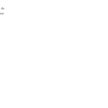
t de
tre