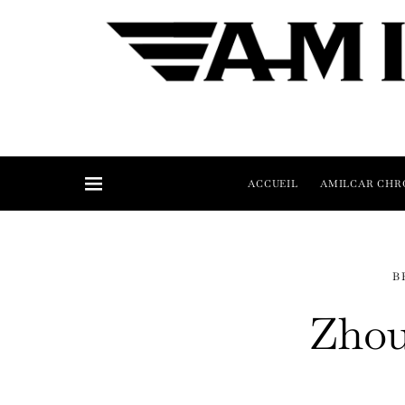
ACCUEIL
AMILCAR CHR
B
Zho