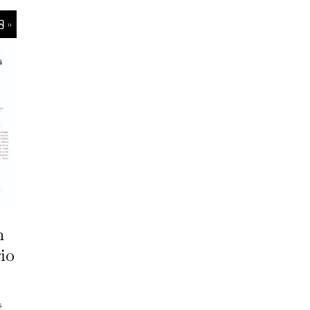
11
n
rio
s