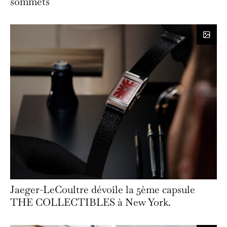
sommets
Jaeger-LeCoultre dévoile la 5ème capsule
THE COLLECTIBLES à New York.