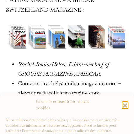
LATINO MAGAZINE – AMILCAR
SWITZERLAND MAGAZINE :
Rachel Joulia-Helou: Editor-in-chief of
GROUPE MAGAZINE AMILCAR.
Contacts : rachel@amilcarmagazine.com –
alexandre@amilcarmagazine.com
Gérer le consentement aux
usa@amilcarmagazine.com –
cookies
uk@amilcarmagazine.com
Nous utilisons des technologies telles que les cookies pour stocker et/ou
Contact us:
canada@amilcarmagazine.com
accéder aux informations relatives aux appareils. Nous le faisons pour
améliorer l’expérience de navigation et pour afficher des publicités