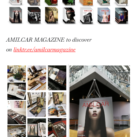
AMILCAR MAGAZINE to discover
on
linktr.ee/amilcarmagazine