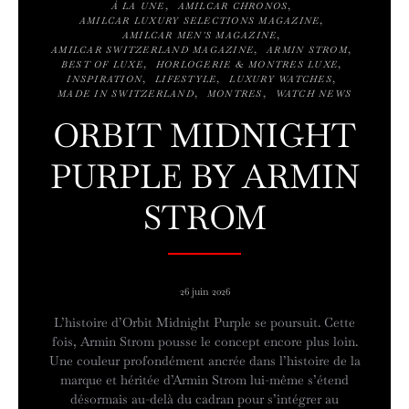
À LA UNE
AMILCAR CHRONOS
AMILCAR LUXURY SELECTIONS MAGAZINE
AMILCAR MEN'S MAGAZINE
AMILCAR SWITZERLAND MAGAZINE
ARMIN STROM
BEST OF LUXE
HORLOGERIE & MONTRES LUXE
INSPIRATION
LIFESTYLE
LUXURY WATCHES
MADE IN SWITZERLAND
MONTRES
WATCH NEWS
ORBIT MIDNIGHT
PURPLE BY ARMIN
STROM
26 juin 2026
L’histoire d’Orbit Midnight Purple se poursuit. Cette
fois, Armin Strom pousse le concept encore plus loin.
Une couleur profondément ancrée dans l’histoire de la
marque et héritée d’Armin Strom lui-même s’étend
désormais au-delà du cadran pour s’intégrer au