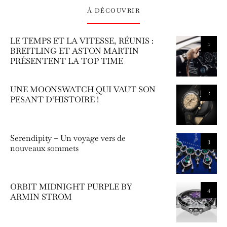
À DÉCOUVRIR
LE TEMPS ET LA VITESSE, RÉUNIS :
1
BREITLING ET ASTON MARTIN
PRÉSENTENT LA TOP TIME
UNE MOONSWATCH QUI VAUT SON
2
PESANT D’HISTOIRE !
Serendipity – Un voyage vers de
3
nouveaux sommets
ORBIT MIDNIGHT PURPLE BY
4
ARMIN STROM