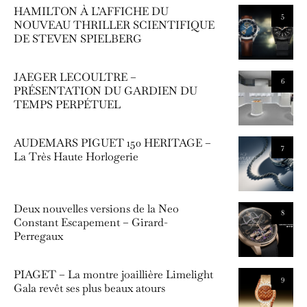
HAMILTON À L’AFFICHE DU
5
NOUVEAU THRILLER SCIENTIFIQUE
DE STEVEN SPIELBERG
JAEGER LECOULTRE –
6
PRÉSENTATION DU GARDIEN DU
TEMPS PERPÉTUEL
AUDEMARS PIGUET 150 HERITAGE –
7
La Très Haute Horlogerie
Deux nouvelles versions de la Neo
8
Constant Escapement – Girard-
Perregaux
PIAGET – La montre joaillière Limelight
9
Gala revêt ses plus beaux atours