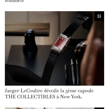
sommets
Jaeger-LeCoultre dévoile la 5ème capsule
THE COLLECTIBLES à New York.