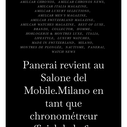
AMILCAR CHRONOS
AMILCAR CHRONOS NEWS
AMILCAR ITALIA MAGAZINE
AMILCAR LUXURY SELECTIONS
AMILCAR MEN'S MAGAZINE
AMILCAR SWITZERLAND MAGAZINE
AMILCAR WATCHES MAGAZINE
BEST OF LUXE
BRANDS
COLLECTOR
HOMME
HORLOGERIE & MONTRES LUXE
ITALIA
LIFESTYLE
LUXURY WATCHES
MADE IN SWITZERLAND
MILANO
MONTRES DE PLONGÉE
NAUTISME
PANERAI
WATCH NEWS
Panerai revient au
Salone del
Mobile.Milano en
tant que
chronométreur