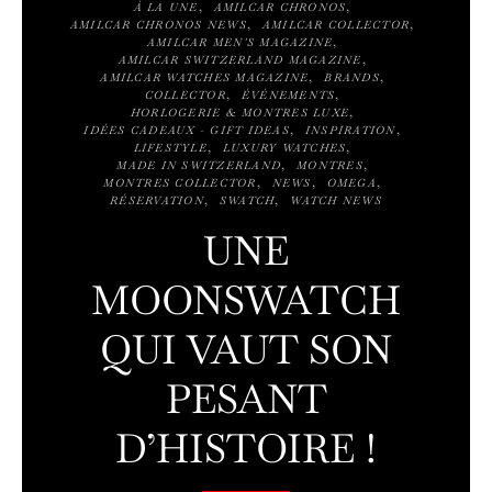
À LA UNE
AMILCAR CHRONOS
AMILCAR CHRONOS NEWS
AMILCAR COLLECTOR
AMILCAR MEN'S MAGAZINE
AMILCAR SWITZERLAND MAGAZINE
AMILCAR WATCHES MAGAZINE
BRANDS
COLLECTOR
ÉVÉNEMENTS
HORLOGERIE & MONTRES LUXE
IDÉES CADEAUX - GIFT IDEAS
INSPIRATION
LIFESTYLE
LUXURY WATCHES
MADE IN SWITZERLAND
MONTRES
MONTRES COLLECTOR
NEWS
OMEGA
RÉSERVATION
SWATCH
WATCH NEWS
UNE
MOONSWATCH
QUI VAUT SON
PESANT
D’HISTOIRE !