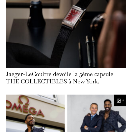
Jaeger-LeCoultre dévoile la 5ème capsule
THE COLLECTIBLES à New York.
6