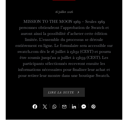
16 juillet 2026
MISSION TO THE MOON 1969 – Seules 1969
personnes obtiendront l’approbation de Swatch et
auront ainsi la possibilité d’acheter cette édition
limitée. L’ensemble du processus se déroule
entièrement en ligne. Le formulaire sera accessible sur
swatch.com dès le 16 juillet à 15h32 (CEST) et pourra
être soumis jusqu’au 21 juillet à 23h59 (CEST). Les
participants sélectionnés recevront ensuite les
informations nécessaires pour finaliser leur achat et
pour retirer leur montre dans une boutique Swatch.
LIRE LA SUITE