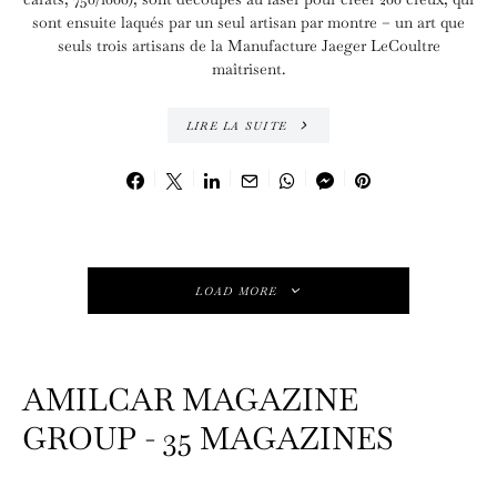
sont ensuite laqués par un seul artisan par montre – un art que
seuls trois artisans de la Manufacture Jaeger LeCoultre
maîtrisent.
LIRE LA SUITE
LOAD MORE
AMILCAR MAGAZINE
GROUP - 35 MAGAZINES