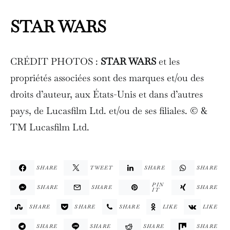
STAR WARS
CRÉDIT PHOTOS :
STAR WARS
et les
propriétés associées sont des marques et/ou des
droits d’auteur, aux États-Unis et dans d’autres
pays, de Lucasfilm Ltd. et/ou de ses filiales. © &
TM Lucasfilm Ltd.
SHARE
TWEET
SHARE
SHARE
PIN
SHARE
SHARE
SHARE
IT
SHARE
SHARE
SHARE
LIKE
LIKE
SHARE
SHARE
SHARE
SHARE