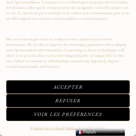
(non-)personnalisées. Consentir à ces technologies nous autorisera à traiter
des données telles que le comportement de navigation ou les ID uniques sur
ce site. Le fait de ne pas consentir ou de retirer son consentement peut avoir
un effet négatif sur certaines fonctionnalités et caractéristiques.
Serendipity – Un voyage vers de
nouveaux sommets
We use technologies such as cookies to store and/or access device
information. We do this to improve the browsing experience and to display
(non-)personalized advertisements. Consenting to these technologies will
allow us to process data such as browsing behavior or unique IDs on this
site. Failure to consent or withdrawing consent may negatively impact
certain functionality and features.
ACCEPTER
REFUSER
VOIR LES PRÉFÉRENCES
Politique de cookies
Politique de confidentialité
French