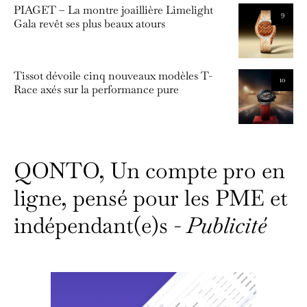
PIAGET – La montre joaillière Limelight
9
Gala revêt ses plus beaux atours
Tissot dévoile cinq nouveaux modèles T-
10
Race axés sur la performance pure
QONTO, Un compte pro en
ligne, pensé pour les PME et
indépendant(e)s -
Publicité