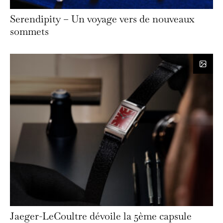
Serendipity – Un voyage vers de nouveaux
sommets
Jaeger-LeCoultre dévoile la 5ème capsule