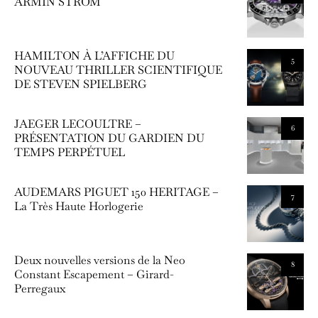
ARMIN STROM
HAMILTON À L’AFFICHE DU
5
NOUVEAU THRILLER SCIENTIFIQUE
DE STEVEN SPIELBERG
JAEGER LECOULTRE –
6
PRÉSENTATION DU GARDIEN DU
TEMPS PERPÉTUEL
AUDEMARS PIGUET 150 HERITAGE –
7
La Très Haute Horlogerie
Deux nouvelles versions de la Neo
8
Constant Escapement – Girard-
Perregaux