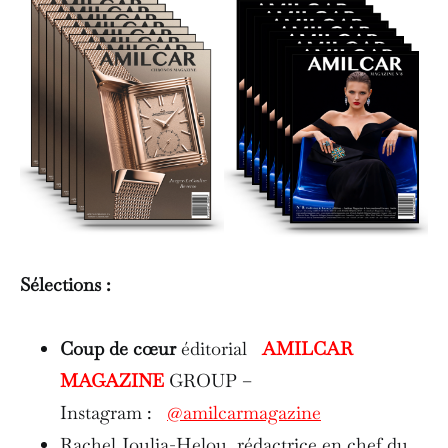
Sélections :
Coup de cœur
éditorial
AMILCAR
MAGAZINE
GROUP –
Instagram :
@amilcarmagazine
Rachel Joulia-Helou, rédactrice en chef du