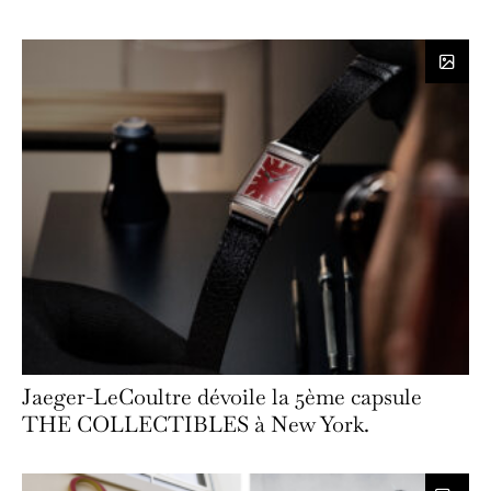
Jaeger-LeCoultre dévoile la 5ème capsule
THE COLLECTIBLES à New York.