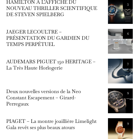
HAMILTON À L’AFFICHE DU
5
NOUVEAU THRILLER SCIENTIFIQUE
DE STEVEN SPIELBERG
JAEGER LECOULTRE –
6
PRÉSENTATION DU GARDIEN DU
TEMPS PERPÉTUEL
AUDEMARS PIGUET 150 HERITAGE –
7
La Très Haute Horlogerie
Deux nouvelles versions de la Neo
8
Constant Escapement – Girard-
Perregaux
PIAGET – La montre joaillière Limelight
9
Gala revêt ses plus beaux atours