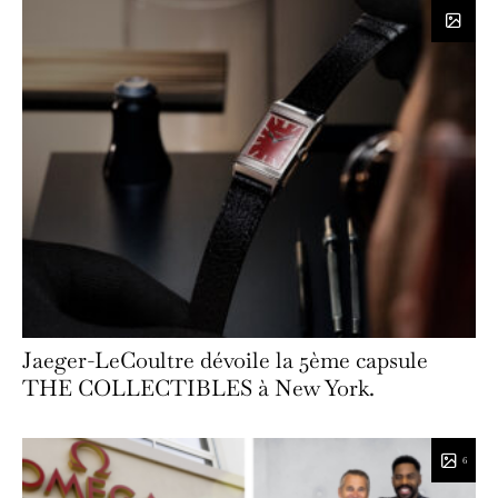
Jaeger-LeCoultre dévoile la 5ème capsule
THE COLLECTIBLES à New York.
6