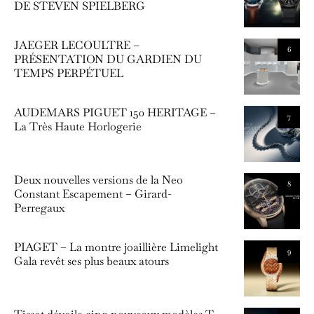
DE STEVEN SPIELBERG
JAEGER LECOULTRE –
6
PRÉSENTATION DU GARDIEN DU
TEMPS PERPÉTUEL
AUDEMARS PIGUET 150 HERITAGE –
7
La Très Haute Horlogerie
Deux nouvelles versions de la Neo
8
Constant Escapement – Girard-
Perregaux
PIAGET – La montre joaillière Limelight
9
Gala revêt ses plus beaux atours