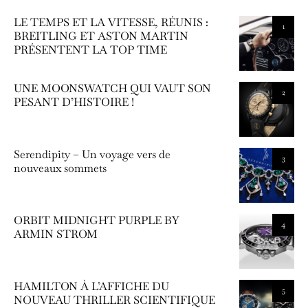
LE TEMPS ET LA VITESSE, RÉUNIS :
1
BREITLING ET ASTON MARTIN
PRÉSENTENT LA TOP TIME
UNE MOONSWATCH QUI VAUT SON
2
PESANT D’HISTOIRE !
Serendipity – Un voyage vers de
3
nouveaux sommets
ORBIT MIDNIGHT PURPLE BY
4
ARMIN STROM
HAMILTON À L’AFFICHE DU
5
NOUVEAU THRILLER SCIENTIFIQUE