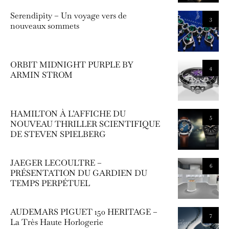
Serendipity – Un voyage vers de
3
nouveaux sommets
ORBIT MIDNIGHT PURPLE BY
4
ARMIN STROM
HAMILTON À L’AFFICHE DU
5
NOUVEAU THRILLER SCIENTIFIQUE
DE STEVEN SPIELBERG
JAEGER LECOULTRE –
6
PRÉSENTATION DU GARDIEN DU
TEMPS PERPÉTUEL
AUDEMARS PIGUET 150 HERITAGE –
7
La Très Haute Horlogerie