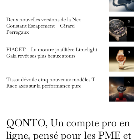
Deux nouvelles versions de la Neo
8
Constant Escapement – Girard-
Perregaux
PIAGET – La montre joaillière Limelight
9
Gala revêt ses plus beaux atours
Tissot dévoile cinq nouveaux modèles T-
10
Race axés sur la performance pure
QONTO, Un compte pro en
ligne, pensé pour les PME et