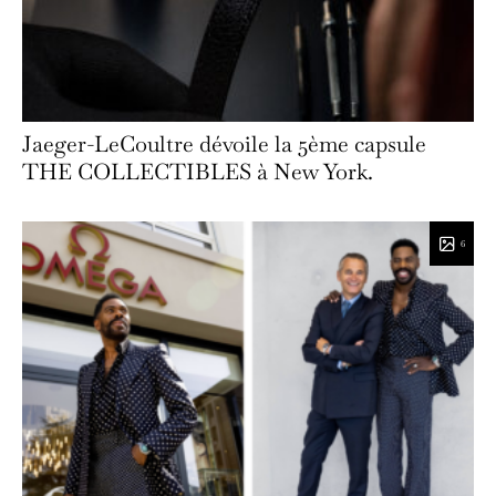
Jaeger-LeCoultre dévoile la 5ème capsule
THE COLLECTIBLES à New York.
6