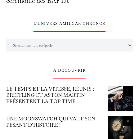
cérémonie des BAFTA
L’UNIVERS AMILCAR CHRONOS
L’univers Amilcar Chronos
À DÉCOUVRIR
LE TEMPS ET LA VITESSE, RÉUNIS :
1
BREITLING ET ASTON MARTIN
PRÉSENTENT LA TOP TIME
UNE MOONSWATCH QUI VAUT SON
2
PESANT D’HISTOIRE !