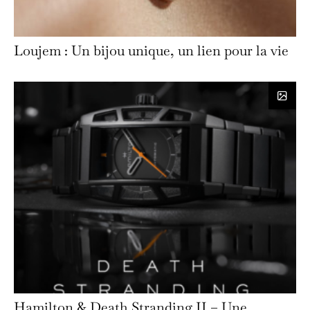
Loujem : Un bijou unique, un lien pour la vie
Hamilton & Death Stranding II – Une