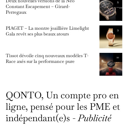
Deux nouvelles versions de la Neo
8
Constant Escapement – Girard-
Perregaux
PIAGET – La montre joaillière Limelight
9
Gala revêt ses plus beaux atours
Tissot dévoile cinq nouveaux modèles T-
10
Race axés sur la performance pure
QONTO, Un compte pro en
ligne, pensé pour les PME et
indépendant(e)s -
Publicité