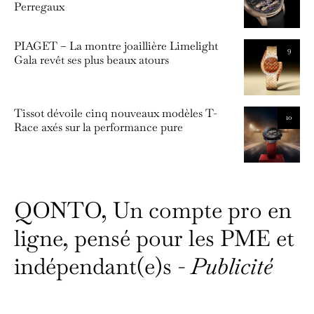
Perregaux
PIAGET – La montre joaillière Limelight
9
Gala revêt ses plus beaux atours
Tissot dévoile cinq nouveaux modèles T-
10
Race axés sur la performance pure
QONTO, Un compte pro en
ligne, pensé pour les PME et
indépendant(e)s -
Publicité