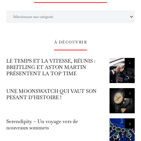
L’univers Amilcar Chronos
À DÉCOUVRIR
LE TEMPS ET LA VITESSE, RÉUNIS :
1
BREITLING ET ASTON MARTIN
PRÉSENTENT LA TOP TIME
UNE MOONSWATCH QUI VAUT SON
2
PESANT D’HISTOIRE !
Serendipity – Un voyage vers de
3
nouveaux sommets