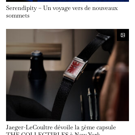
Serendipity – Un voyage vers de nouveaux
sommets
Jaeger-LeCoultre dévoile la 5ème capsule
THE COLLECTIBLES à New York.