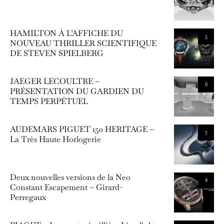
HAMILTON À L’AFFICHE DU
5
NOUVEAU THRILLER SCIENTIFIQUE
DE STEVEN SPIELBERG
JAEGER LECOULTRE –
6
PRÉSENTATION DU GARDIEN DU
TEMPS PERPÉTUEL
AUDEMARS PIGUET 150 HERITAGE –
7
La Très Haute Horlogerie
Deux nouvelles versions de la Neo
8
Constant Escapement – Girard-
Perregaux