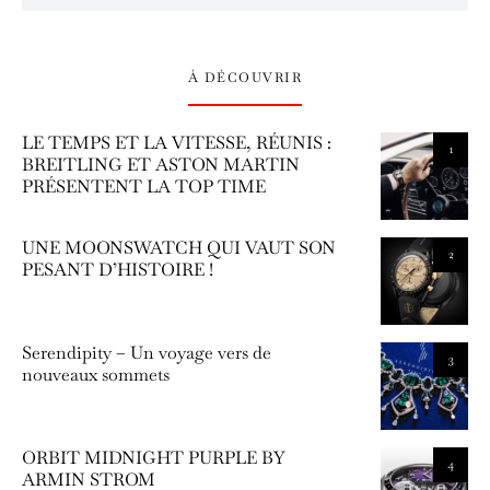
À DÉCOUVRIR
LE TEMPS ET LA VITESSE, RÉUNIS :
1
BREITLING ET ASTON MARTIN
PRÉSENTENT LA TOP TIME
UNE MOONSWATCH QUI VAUT SON
2
PESANT D’HISTOIRE !
Serendipity – Un voyage vers de
3
nouveaux sommets
ORBIT MIDNIGHT PURPLE BY
4
ARMIN STROM