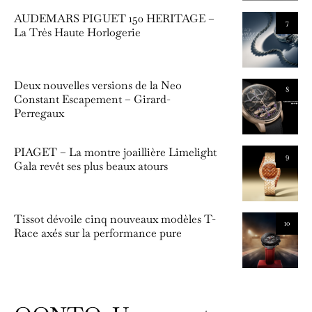
AUDEMARS PIGUET 150 HERITAGE –
7
La Très Haute Horlogerie
Deux nouvelles versions de la Neo
8
Constant Escapement – Girard-
Perregaux
PIAGET – La montre joaillière Limelight
9
Gala revêt ses plus beaux atours
Tissot dévoile cinq nouveaux modèles T-
10
Race axés sur la performance pure