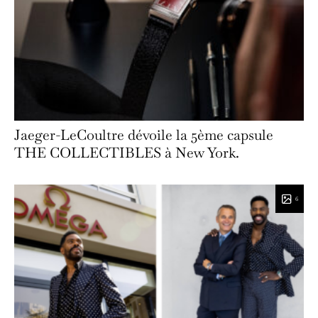
Jaeger-LeCoultre dévoile la 5ème capsule
THE COLLECTIBLES à New York.
6