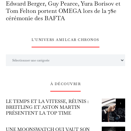
Edward Berger, Guy Pearce, Yura Borisov et
Tom Felton portent OMEGA lors de la 78e
cérémonie des BAFTA
L’UNIVERS AMILCAR CHRONOS
L’univers Amilcar Chronos
À DÉCOUVRIR
LE TEMPS ET LA VITESSE, RÉUNIS :
1
BREITLING ET ASTON MARTIN
PRÉSENTENT LA TOP TIME
UNE MOONSWATCH QUI VAUT SON