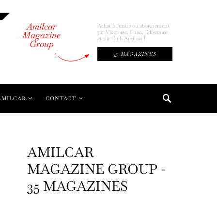
Amilcar
Achat à l'unité ou abonnement
sur Viapresse, Fnac, Cdiscount
Magazine
et sur Club Amilcar !
Group
35 MAGAZINES
AMILCAR
CONTACT
AMILCAR
MAGAZINE GROUP -
35 MAGAZINES