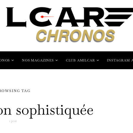
ONOS
NOS MAGAZINES
CLUB AMILCAR
INSTAGRAM 
ROWSING TAG
on sophistiquée
1 post