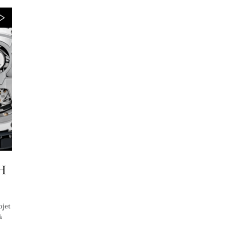
H
bjet
à