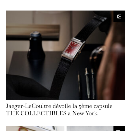
Jaeger-LeCoultre dévoile la 5ème capsule
THE COLLECTIBLES à New York.