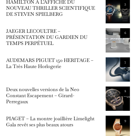
HAMILTON À L’AFFICHE DU
5
NOUVEAU THRILLER SCIENTIFIQUE
DE STEVEN SPIELBERG
JAEGER LECOULTRE –
6
PRÉSENTATION DU GARDIEN DU
TEMPS PERPÉTUEL
AUDEMARS PIGUET 150 HERITAGE –
7
La Très Haute Horlogerie
Deux nouvelles versions de la Neo
8
Constant Escapement – Girard-
Perregaux
PIAGET – La montre joaillière Limelight
9
Gala revêt ses plus beaux atours