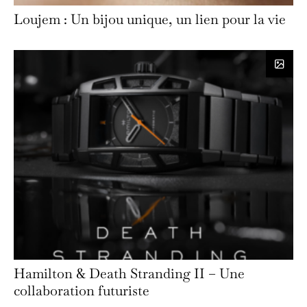
Loujem : Un bijou unique, un lien pour la vie
Hamilton & Death Stranding II – Une
collaboration futuriste