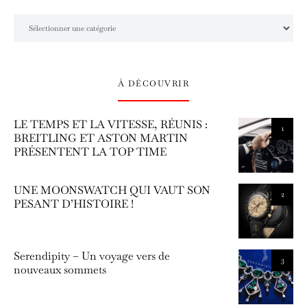
L’univers Amilcar Chronos
À DÉCOUVRIR
LE TEMPS ET LA VITESSE, RÉUNIS :
1
BREITLING ET ASTON MARTIN
PRÉSENTENT LA TOP TIME
UNE MOONSWATCH QUI VAUT SON
2
PESANT D’HISTOIRE !
Serendipity – Un voyage vers de
3
nouveaux sommets