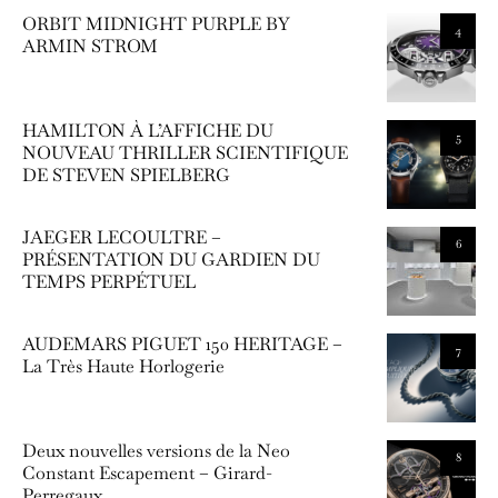
ORBIT MIDNIGHT PURPLE BY
4
ARMIN STROM
HAMILTON À L’AFFICHE DU
5
NOUVEAU THRILLER SCIENTIFIQUE
DE STEVEN SPIELBERG
JAEGER LECOULTRE –
6
PRÉSENTATION DU GARDIEN DU
TEMPS PERPÉTUEL
AUDEMARS PIGUET 150 HERITAGE –
7
La Très Haute Horlogerie
Deux nouvelles versions de la Neo
8
Constant Escapement – Girard-
Perregaux