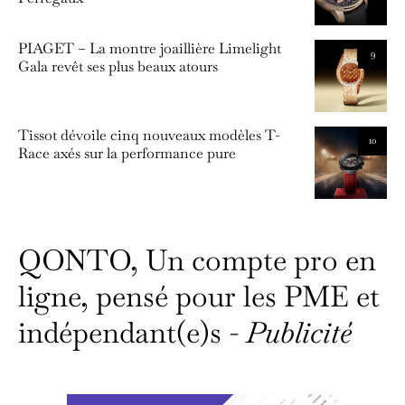
PIAGET – La montre joaillière Limelight
9
Gala revêt ses plus beaux atours
Tissot dévoile cinq nouveaux modèles T-
10
Race axés sur la performance pure
QONTO, Un compte pro en
ligne, pensé pour les PME et
indépendant(e)s -
Publicité