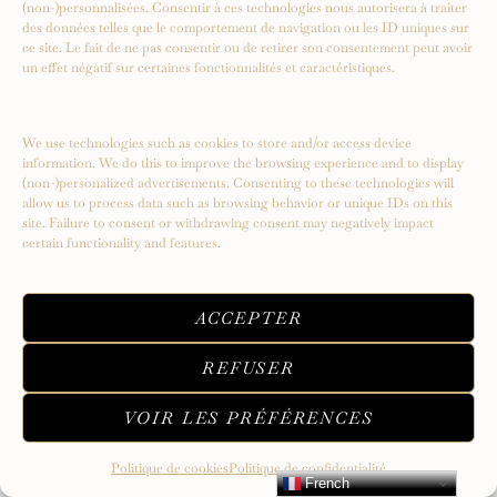
(non-)personnalisées. Consentir à ces technologies nous autorisera à traiter
des données telles que le comportement de navigation ou les ID uniques sur
ce site. Le fait de ne pas consentir ou de retirer son consentement peut avoir
un effet négatif sur certaines fonctionnalités et caractéristiques.
We use technologies such as cookies to store and/or access device
information. We do this to improve the browsing experience and to display
(non-)personalized advertisements. Consenting to these technologies will
allow us to process data such as browsing behavior or unique IDs on this
site. Failure to consent or withdrawing consent may negatively impact
certain functionality and features.
ACCEPTER
REFUSER
VOIR LES PRÉFÉRENCES
Politique de cookies
Politique de confidentialité
French