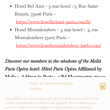
Hotel Bel Ami – 5 star hotel : 7, Rue Saint-
Benoît, 75006 Paris –
https://www.hotelbelami-paris.com/fr/
Hotel Montalembert – 5 star hotel : 3, rue
Montalembert 75007 Paris –
https://www.hotelmontalembert-paris.com/
Discover our members in the windows of the Melià
Paris Opéra hotel: Hôtel Paris O
péra Affiliated by
Melia : Address in Paris : 3 Bd Montmartre, 75002
Gérer le consentement aux
Paris –
click here
cookies
Nous utilisons des technologies telles que les cookies pour stocker et/ou
accéder aux informations relatives aux appareils. Nous le faisons pour
améliorer l’expérience de navigation et pour afficher des publicités