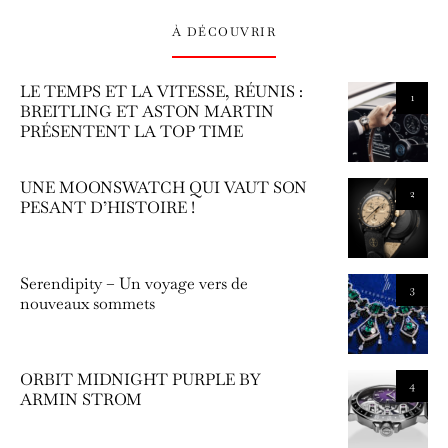
À DÉCOUVRIR
LE TEMPS ET LA VITESSE, RÉUNIS :
1
BREITLING ET ASTON MARTIN
PRÉSENTENT LA TOP TIME
UNE MOONSWATCH QUI VAUT SON
2
PESANT D’HISTOIRE !
Serendipity – Un voyage vers de
3
nouveaux sommets
ORBIT MIDNIGHT PURPLE BY
4
ARMIN STROM