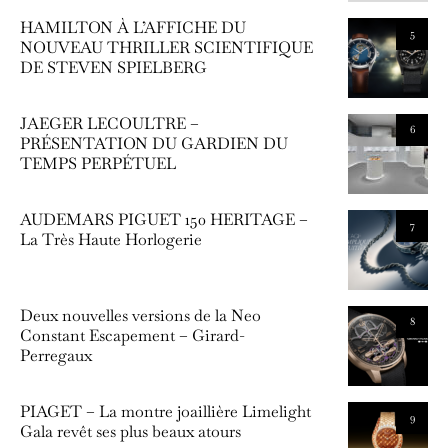
HAMILTON À L’AFFICHE DU
5
NOUVEAU THRILLER SCIENTIFIQUE
DE STEVEN SPIELBERG
JAEGER LECOULTRE –
6
PRÉSENTATION DU GARDIEN DU
TEMPS PERPÉTUEL
AUDEMARS PIGUET 150 HERITAGE –
7
La Très Haute Horlogerie
Deux nouvelles versions de la Neo
8
Constant Escapement – Girard-
Perregaux
PIAGET – La montre joaillière Limelight
9
Gala revêt ses plus beaux atours