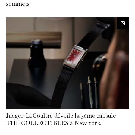
sommets
Jaeger-LeCoultre dévoile la 5ème capsule
THE COLLECTIBLES à New York.