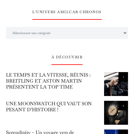
L’UNIVERS AMILCAR CHRONOS
L’univers Amilcar Chronos
À DÉCOUVRIR
LE TEMPS ET LA VITESSE, RÉUNIS :
1
BREITLING ET ASTON MARTIN
PRÉSENTENT LA TOP TIME
UNE MOONSWATCH QUI VAUT SON
2
PESANT D’HISTOIRE !
Serendipity – Un voyage vers de