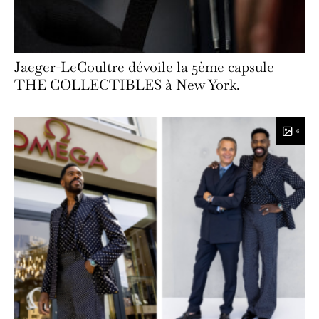
Jaeger-LeCoultre dévoile la 5ème capsule
THE COLLECTIBLES à New York.
6