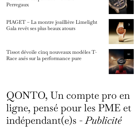
Perregaux
PIAGET – La montre joaillière Limelight
9
Gala revêt ses plus beaux atours
Tissot dévoile cinq nouveaux modèles T-
10
Race axés sur la performance pure
QONTO, Un compte pro en
ligne, pensé pour les PME et
indépendant(e)s -
Publicité