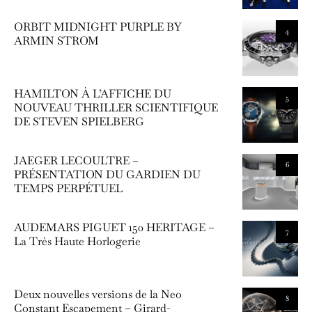
ORBIT MIDNIGHT PURPLE BY
4
ARMIN STROM
HAMILTON À L’AFFICHE DU
5
NOUVEAU THRILLER SCIENTIFIQUE
DE STEVEN SPIELBERG
JAEGER LECOULTRE –
6
PRÉSENTATION DU GARDIEN DU
TEMPS PERPÉTUEL
AUDEMARS PIGUET 150 HERITAGE –
7
La Très Haute Horlogerie
Deux nouvelles versions de la Neo
8
Constant Escapement – Girard-