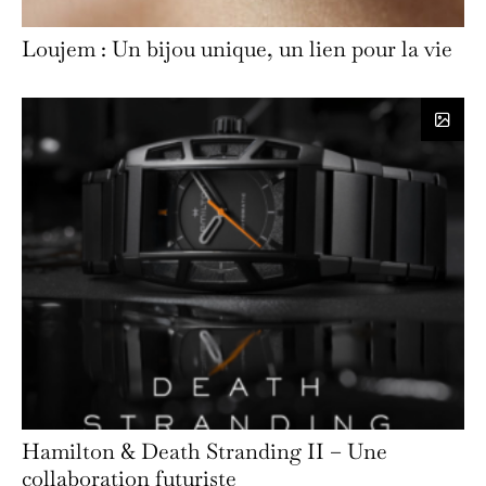
Loujem : Un bijou unique, un lien pour la vie
Hamilton & Death Stranding II – Une
collaboration futuriste