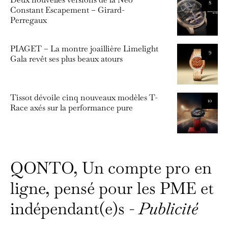
8
Constant Escapement – Girard-
Perregaux
PIAGET – La montre joaillière Limelight
9
Gala revêt ses plus beaux atours
Tissot dévoile cinq nouveaux modèles T-
10
Race axés sur la performance pure
QONTO, Un compte pro en
ligne, pensé pour les PME et
indépendant(e)s -
Publicité