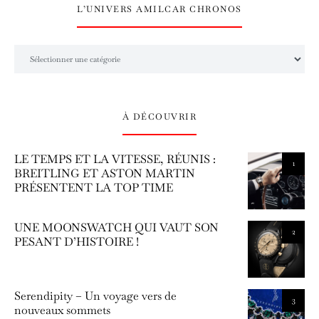
L’UNIVERS AMILCAR CHRONOS
L’univers Amilcar Chronos
À DÉCOUVRIR
LE TEMPS ET LA VITESSE, RÉUNIS :
1
BREITLING ET ASTON MARTIN
PRÉSENTENT LA TOP TIME
UNE MOONSWATCH QUI VAUT SON
2
PESANT D’HISTOIRE !
Serendipity – Un voyage vers de
3
nouveaux sommets