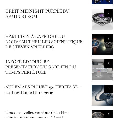
ORBIT MIDNIGHT PURPLE BY
4
ARMIN STROM
HAMILTON À L’AFFICHE DU
5
NOUVEAU THRILLER SCIENTIFIQUE
DE STEVEN SPIELBERG
JAEGER LECOULTRE –
6
PRÉSENTATION DU GARDIEN DU
TEMPS PERPÉTUEL
AUDEMARS PIGUET 150 HERITAGE –
7
La Très Haute Horlogerie
Deux nouvelles versions de la Neo
8
Constant Escapement – Girard-