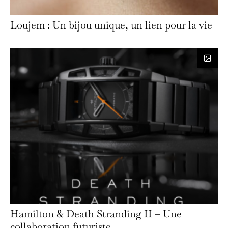
Loujem : Un bijou unique, un lien pour la vie
Hamilton & Death Stranding II – Une
collaboration futuriste