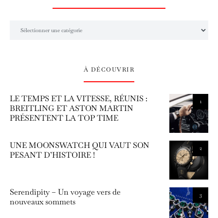
L’univers Amilcar Chronos
À DÉCOUVRIR
LE TEMPS ET LA VITESSE, RÉUNIS :
1
BREITLING ET ASTON MARTIN
PRÉSENTENT LA TOP TIME
UNE MOONSWATCH QUI VAUT SON
2
PESANT D’HISTOIRE !
Serendipity – Un voyage vers de
3
nouveaux sommets