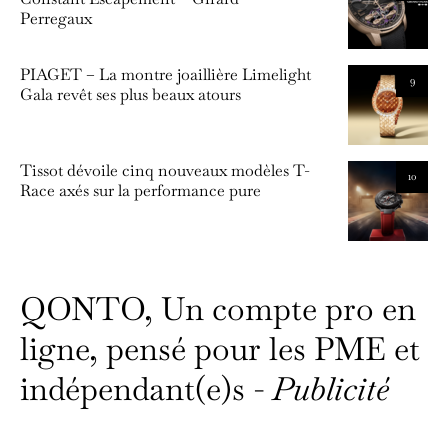
Perregaux
PIAGET – La montre joaillière Limelight
9
Gala revêt ses plus beaux atours
Tissot dévoile cinq nouveaux modèles T-
10
Race axés sur la performance pure
QONTO, Un compte pro en
ligne, pensé pour les PME et
indépendant(e)s -
Publicité