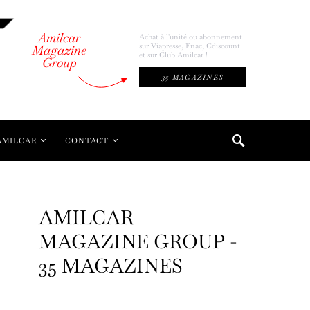
Amilcar
Achat à l'unité ou abonnement
sur Viapresse, Fnac, Cdiscount
Magazine
et sur Club Amilcar !
Group
35 MAGAZINES
AMILCAR
CONTACT
AMILCAR
MAGAZINE GROUP -
35 MAGAZINES