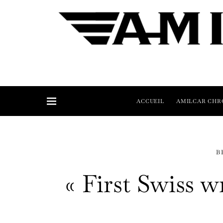
ACCUEIL
AMILCAR CHR
B
« First Swiss w