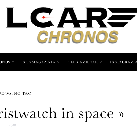
ONOS
NOS MAGAZINES
CLUB AMILCAR
INSTAGRAM 
ROWSING TAG
ristwatch in space »
1 post