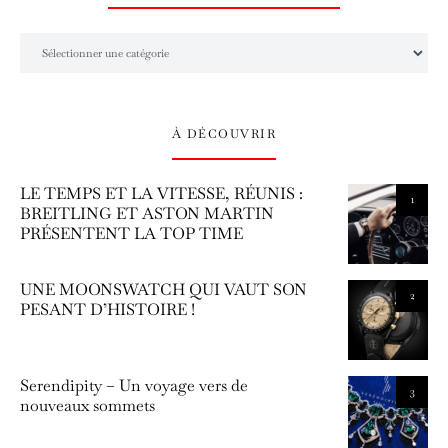
L’univers Amilcar Chronos
À DÉCOUVRIR
LE TEMPS ET LA VITESSE, RÉUNIS :
1
BREITLING ET ASTON MARTIN
PRÉSENTENT LA TOP TIME
UNE MOONSWATCH QUI VAUT SON
2
PESANT D’HISTOIRE !
Serendipity – Un voyage vers de
3
nouveaux sommets