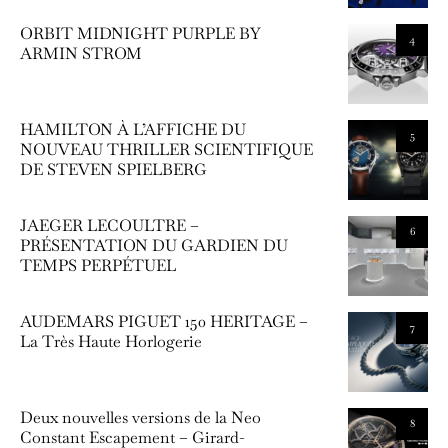
ORBIT MIDNIGHT PURPLE BY
4
ARMIN STROM
HAMILTON À L’AFFICHE DU
5
NOUVEAU THRILLER SCIENTIFIQUE
DE STEVEN SPIELBERG
JAEGER LECOULTRE –
6
PRÉSENTATION DU GARDIEN DU
TEMPS PERPÉTUEL
AUDEMARS PIGUET 150 HERITAGE –
7
La Très Haute Horlogerie
Deux nouvelles versions de la Neo
8
Constant Escapement – Girard-