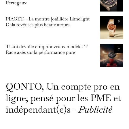
Perregaux
PIAGET – La montre joaillière Limelight
9
Gala revêt ses plus beaux atours
Tissot dévoile cinq nouveaux modèles T-
10
Race axés sur la performance pure
QONTO, Un compte pro en
ligne, pensé pour les PME et
indépendant(e)s -
Publicité