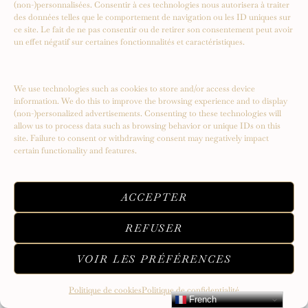
(non-)personnalisées. Consentir à ces technologies nous autorisera à traiter
des données telles que le comportement de navigation ou les ID uniques sur
ce site. Le fait de ne pas consentir ou de retirer son consentement peut avoir
un effet négatif sur certaines fonctionnalités et caractéristiques.
Serendipity – Un voyage vers de
nouveaux sommets
We use technologies such as cookies to store and/or access device
information. We do this to improve the browsing experience and to display
(non-)personalized advertisements. Consenting to these technologies will
allow us to process data such as browsing behavior or unique IDs on this
site. Failure to consent or withdrawing consent may negatively impact
certain functionality and features.
ACCEPTER
REFUSER
VOIR LES PRÉFÉRENCES
Politique de cookies
Politique de confidentialité
French