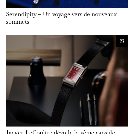
Serendipity – Un voyage vers de nouveaux
sommets
Jaeger-LeCoultre dévoile la 5ème capsule