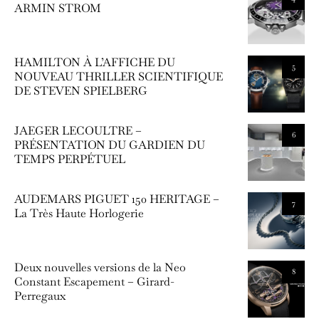
ARMIN STROM
HAMILTON À L’AFFICHE DU
5
NOUVEAU THRILLER SCIENTIFIQUE
DE STEVEN SPIELBERG
JAEGER LECOULTRE –
6
PRÉSENTATION DU GARDIEN DU
TEMPS PERPÉTUEL
AUDEMARS PIGUET 150 HERITAGE –
7
La Très Haute Horlogerie
Deux nouvelles versions de la Neo
8
Constant Escapement – Girard-
Perregaux