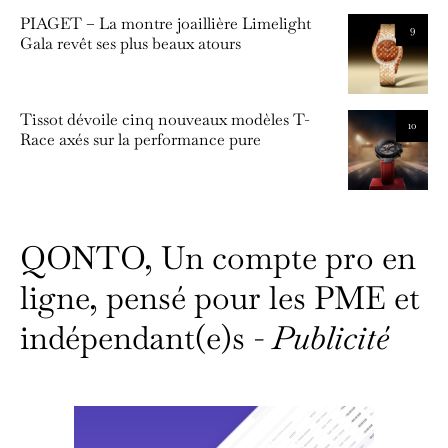
PIAGET – La montre joaillière Limelight
9
Gala revêt ses plus beaux atours
Tissot dévoile cinq nouveaux modèles T-
10
Race axés sur la performance pure
QONTO, Un compte pro en
ligne, pensé pour les PME et
indépendant(e)s -
Publicité