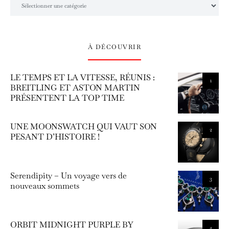
À DÉCOUVRIR
LE TEMPS ET LA VITESSE, RÉUNIS :
1
BREITLING ET ASTON MARTIN
PRÉSENTENT LA TOP TIME
UNE MOONSWATCH QUI VAUT SON
2
PESANT D’HISTOIRE !
Serendipity – Un voyage vers de
3
nouveaux sommets
ORBIT MIDNIGHT PURPLE BY
4