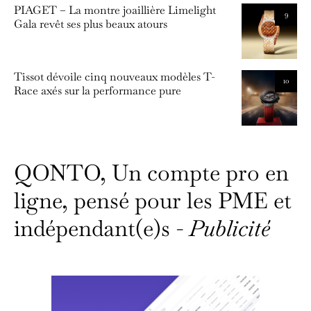
PIAGET – La montre joaillière Limelight
9
Gala revêt ses plus beaux atours
Tissot dévoile cinq nouveaux modèles T-
10
Race axés sur la performance pure
QONTO, Un compte pro en
ligne, pensé pour les PME et
indépendant(e)s -
Publicité