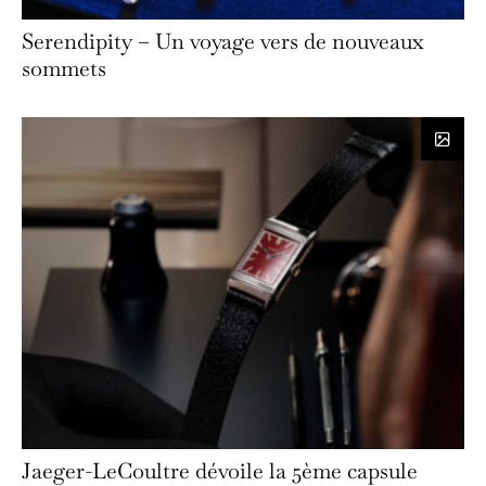
Serendipity – Un voyage vers de nouveaux
sommets
Jaeger-LeCoultre dévoile la 5ème capsule