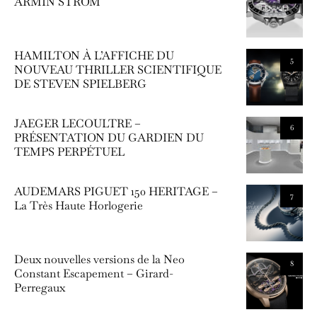
ARMIN STROM
HAMILTON À L’AFFICHE DU
5
NOUVEAU THRILLER SCIENTIFIQUE
DE STEVEN SPIELBERG
JAEGER LECOULTRE –
6
PRÉSENTATION DU GARDIEN DU
TEMPS PERPÉTUEL
AUDEMARS PIGUET 150 HERITAGE –
7
La Très Haute Horlogerie
Deux nouvelles versions de la Neo
8
Constant Escapement – Girard-
Perregaux