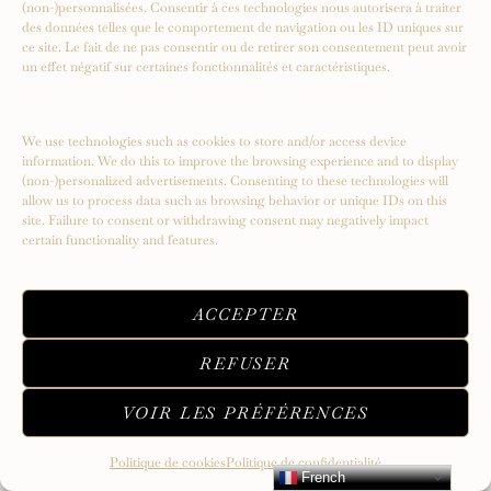
(non-)personnalisées. Consentir à ces technologies nous autorisera à traiter
des données telles que le comportement de navigation ou les ID uniques sur
ce site. Le fait de ne pas consentir ou de retirer son consentement peut avoir
un effet négatif sur certaines fonctionnalités et caractéristiques.
Serendipity – Un voyage vers de
nouveaux sommets
We use technologies such as cookies to store and/or access device
information. We do this to improve the browsing experience and to display
(non-)personalized advertisements. Consenting to these technologies will
allow us to process data such as browsing behavior or unique IDs on this
site. Failure to consent or withdrawing consent may negatively impact
certain functionality and features.
ACCEPTER
REFUSER
VOIR LES PRÉFÉRENCES
Politique de cookies
Politique de confidentialité
French