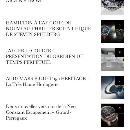
ARMIN STROM
HAMILTON À L’AFFICHE DU
5
NOUVEAU THRILLER SCIENTIFIQUE
DE STEVEN SPIELBERG
JAEGER LECOULTRE –
6
PRÉSENTATION DU GARDIEN DU
TEMPS PERPÉTUEL
AUDEMARS PIGUET 150 HERITAGE –
7
La Très Haute Horlogerie
Deux nouvelles versions de la Neo
8
Constant Escapement – Girard-
Perregaux