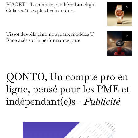
PIAGET – La montre joaillière Limelight
9
Gala revêt ses plus beaux atours
Tissot dévoile cinq nouveaux modèles T-
10
Race axés sur la performance pure
QONTO, Un compte pro en
ligne, pensé pour les PME et
indépendant(e)s -
Publicité