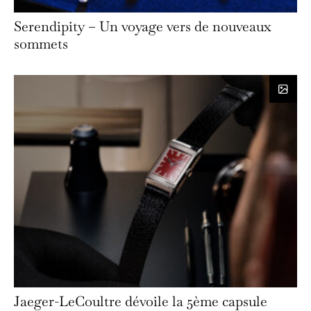
Serendipity – Un voyage vers de nouveaux
sommets
Jaeger-LeCoultre dévoile la 5ème capsule