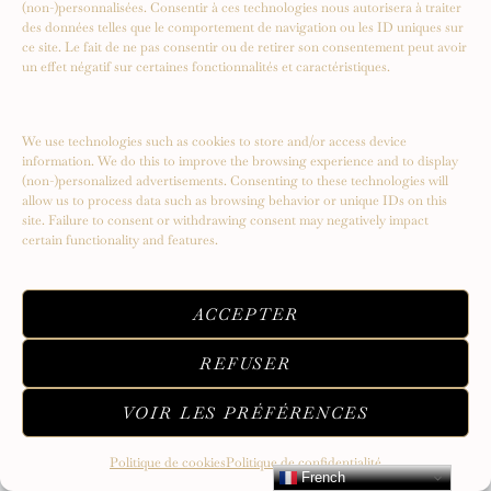
(non-)personnalisées. Consentir à ces technologies nous autorisera à traiter
des données telles que le comportement de navigation ou les ID uniques sur
ce site. Le fait de ne pas consentir ou de retirer son consentement peut avoir
un effet négatif sur certaines fonctionnalités et caractéristiques.
Serendipity – Un voyage vers de
nouveaux sommets
We use technologies such as cookies to store and/or access device
information. We do this to improve the browsing experience and to display
(non-)personalized advertisements. Consenting to these technologies will
allow us to process data such as browsing behavior or unique IDs on this
site. Failure to consent or withdrawing consent may negatively impact
certain functionality and features.
ACCEPTER
REFUSER
VOIR LES PRÉFÉRENCES
Politique de cookies
Politique de confidentialité
French