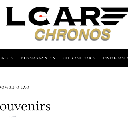
ONOS
NOS MAGAZINES
CLUB AMILCAR
INSTAGRAM 
ROWSING TAG
souvenirs
1 post