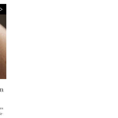
en
les
r-