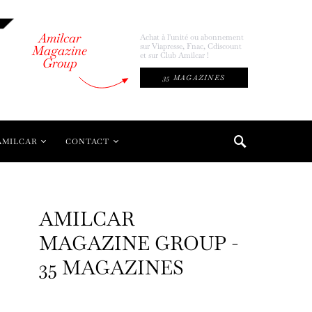
Amilcar
Achat à l'unité ou abonnement
sur Viapresse, Fnac, Cdiscount
Magazine
et sur Club Amilcar !
Group
35 MAGAZINES
AMILCAR
CONTACT
AMILCAR
MAGAZINE GROUP -
35 MAGAZINES