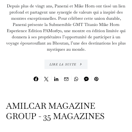
Depuis plus de vingt ans, Panerai et Mike Horn ont tissé un lien
profond et partagent une synergie de valeurs qui a inspiré des
montres exceptionnelles. Pour célébrer cette union durable,
Panerai présente la Submersible GMT Titanio Mike Horn
Experience Edition PAM01670, une montre en édition limitée qui
donnera à ses propriétaires l’opportunité de participer à un
voyage époustouflant au Bhoutan, l’une des destinations les plus
mystiques au monde.
LIRE LA SUITE
AMILCAR MAGAZINE
GROUP - 35 MAGAZINES