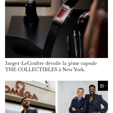
Jaeger-LeCoultre dévoile la 5ème capsule
THE COLLECTIBLES à New York.
6