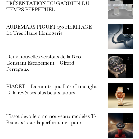
PRÉSENTATION DU GARDIEN DU
TEMPS PERPÉTUEL
AUDEMARS PIGUET 150 HERITAGE –
7
La Très Haute Horlogerie
Deux nouvelles versions de la Neo
8
Constant Escapement – Girard-
Perregaux
PIAGET – La montre joaillière Limelight
9
Gala revêt ses plus beaux atours
Tissot dévoile cinq nouveaux modèles T-
10
Race axés sur la performance pure