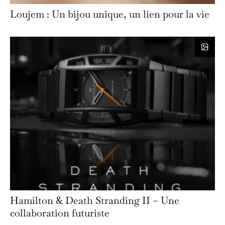
Loujem : Un bijou unique, un lien pour la vie
Hamilton & Death Stranding II – Une
collaboration futuriste