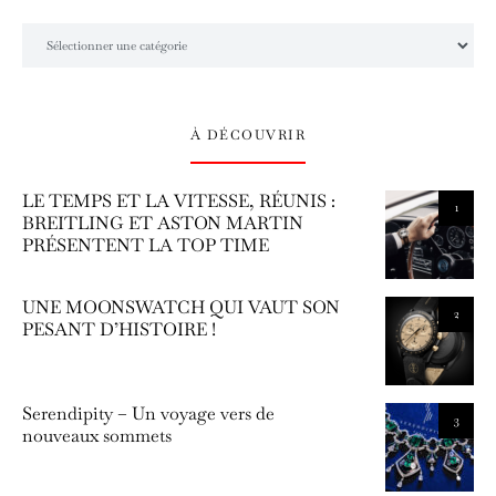
L’univers Amilcar Chronos
À DÉCOUVRIR
LE TEMPS ET LA VITESSE, RÉUNIS :
1
BREITLING ET ASTON MARTIN
PRÉSENTENT LA TOP TIME
UNE MOONSWATCH QUI VAUT SON
2
PESANT D’HISTOIRE !
Serendipity – Un voyage vers de
3
nouveaux sommets