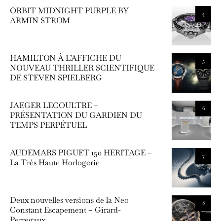
ORBIT MIDNIGHT PURPLE BY
4
ARMIN STROM
HAMILTON À L’AFFICHE DU
5
NOUVEAU THRILLER SCIENTIFIQUE
DE STEVEN SPIELBERG
JAEGER LECOULTRE –
6
PRÉSENTATION DU GARDIEN DU
TEMPS PERPÉTUEL
AUDEMARS PIGUET 150 HERITAGE –
7
La Très Haute Horlogerie
Deux nouvelles versions de la Neo
8
Constant Escapement – Girard-
Perregaux