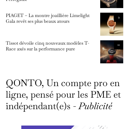
PIAGET – La montre joaillière Limelight
9
Gala revêt ses plus beaux atours
Tissot dévoile cinq nouveaux modèles T-
10
Race axés sur la performance pure
QONTO, Un compte pro en
ligne, pensé pour les PME et
indépendant(e)s -
Publicité