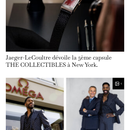
Jaeger-LeCoultre dévoile la 5ème capsule
THE COLLECTIBLES à New York.
6