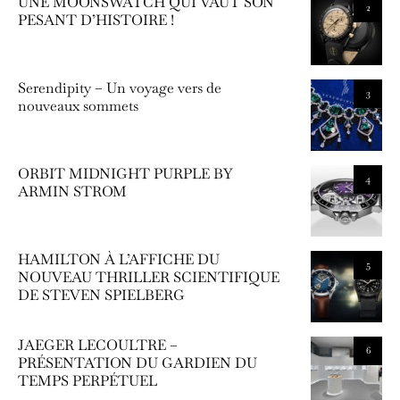
UNE MOONSWATCH QUI VAUT SON
2
PESANT D’HISTOIRE !
Serendipity – Un voyage vers de
3
nouveaux sommets
ORBIT MIDNIGHT PURPLE BY
4
ARMIN STROM
HAMILTON À L’AFFICHE DU
5
NOUVEAU THRILLER SCIENTIFIQUE
DE STEVEN SPIELBERG
JAEGER LECOULTRE –
6
PRÉSENTATION DU GARDIEN DU
TEMPS PERPÉTUEL