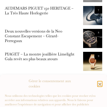
AUDEMARS PIGUET 150 HERITAGE –
7
La Très Haute Horlogerie
Deux nouvelles versions de la Neo
8
Constant Escapement – Girard-
Perregaux
PIAGET – La montre joaillière Limelight
9
Gala revêt ses plus beaux atours
Tissot dévoile cinq nouveaux modèles T-
10
Gérer le consentement aux
Race axés sur la performance pure
cookies
Nous utilisons des technologies telles que les cookies pour stocker et/ou
accéder aux informations relatives aux appareils. Nous le faisons pour
améliorer l’expérience de navigation et pour afficher des publicités