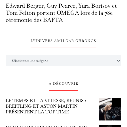
Edward Berger, Guy Pearce, Yura Borisov et
Tom Felton portent OMEGA lors de la 78e
cérémonie des BAFTA
L’UNIVERS AMILCAR CHRONOS
L’univers Amilcar Chronos
À DÉCOUVRIR
LE TEMPS ET LA VITESSE, RÉUNIS :
1
BREITLING ET ASTON MARTIN
PRÉSENTENT LA TOP TIME