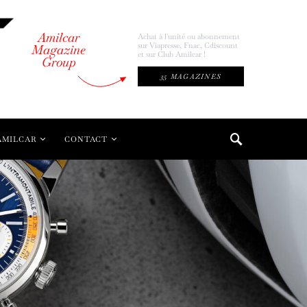
Amilcar
Achat à l'unité ou abonnement
sur Viapresse, Fnac, Cdiscount
Magazine
et sur Club Amilcar !
Group
35 MAGAZINES
AMILCAR
CONTACT