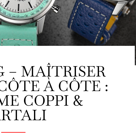
G – MAÎTRISER
CÔTE À CÔTE :
ME COPPI &
RTALI