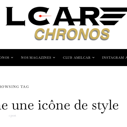
ONOS
NOS MAGAZINES
CLUB AMILCAR
INSTAGRAM 
ROWSING TAG
une icône de style
1 post