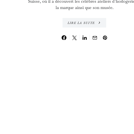
Suisse, où il a découvert les célèbres ateliers d’horlogeri
la marque ainsi que son musée.
LIRE LA SUITE