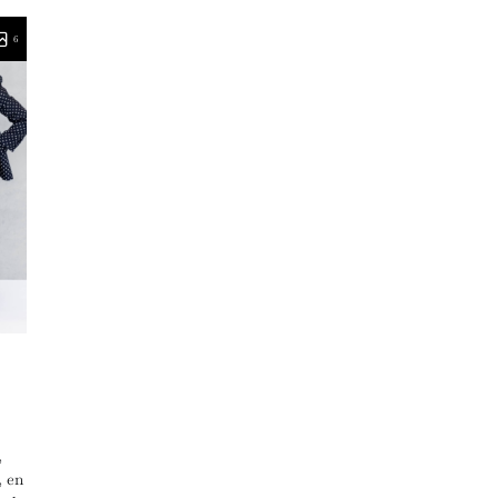
6
,
, en