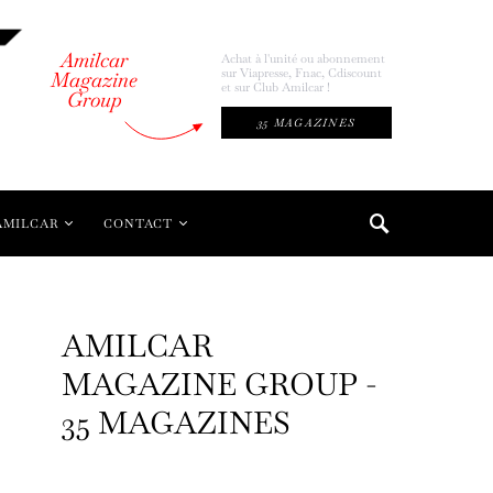
Amilcar
Achat à l'unité ou abonnement
sur Viapresse, Fnac, Cdiscount
Magazine
et sur Club Amilcar !
Group
35 MAGAZINES
AMILCAR
CONTACT
AMILCAR
MAGAZINE GROUP -
35 MAGAZINES