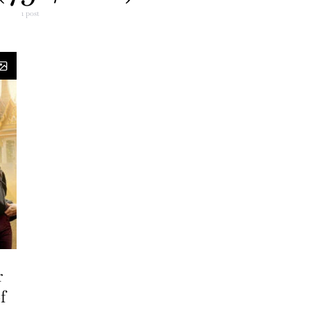
1 post
r
f