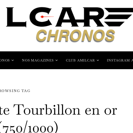
ONOS
NOS MAGAZINES
CLUB AMILCAR
INSTAGRAM 
ROWSING TAG
te Tourbillon en or
(750/1000)