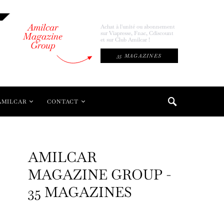
Amilcar
Achat à l'unité ou abonnement
sur Viapresse, Fnac, Cdiscount
Magazine
et sur Club Amilcar !
Group
35 MAGAZINES
AMILCAR
CONTACT
AMILCAR
MAGAZINE GROUP -
35 MAGAZINES