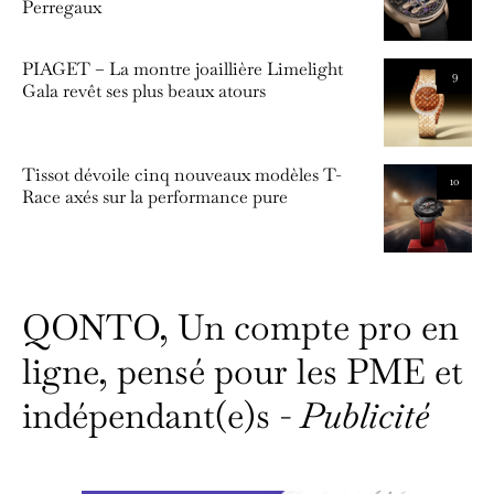
Perregaux
PIAGET – La montre joaillière Limelight
9
Gala revêt ses plus beaux atours
Tissot dévoile cinq nouveaux modèles T-
10
Race axés sur la performance pure
QONTO, Un compte pro en
ligne, pensé pour les PME et
indépendant(e)s -
Publicité