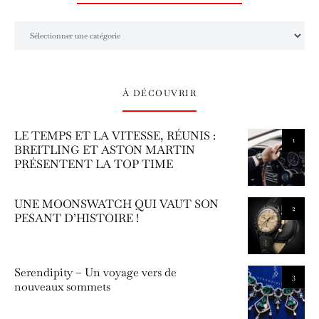
L’univers Amilcar Chronos
À DÉCOUVRIR
LE TEMPS ET LA VITESSE, RÉUNIS :
1
BREITLING ET ASTON MARTIN
PRÉSENTENT LA TOP TIME
UNE MOONSWATCH QUI VAUT SON
2
PESANT D’HISTOIRE !
Serendipity – Un voyage vers de
3
nouveaux sommets