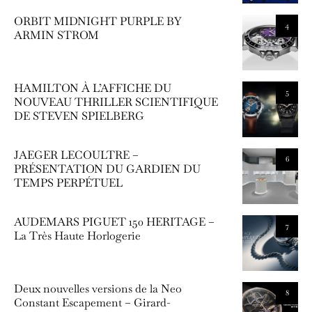
ORBIT MIDNIGHT PURPLE BY
4
ARMIN STROM
HAMILTON À L’AFFICHE DU
5
NOUVEAU THRILLER SCIENTIFIQUE
DE STEVEN SPIELBERG
JAEGER LECOULTRE –
6
PRÉSENTATION DU GARDIEN DU
TEMPS PERPÉTUEL
AUDEMARS PIGUET 150 HERITAGE –
7
La Très Haute Horlogerie
Deux nouvelles versions de la Neo
8
Constant Escapement – Girard-